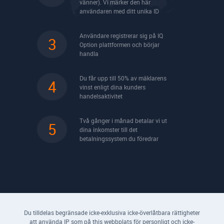
vänner). Vi märker den här
användaren med ditt unika ID
Användare registrerar sig på IQ
3
Option plattformen och börjar
handla
Du får upp till 50% av mäklarens
4
vinst enligt dina kunders
handelsaktivitet
Två gånger i månad betalar vi ut
5
dina inkomster till det
betalningssystem du föredrar
Du tilldelas begränsade icke-exklusiva icke-överlåtbara rättigheter
att använda IP som på this webbplats för personligt och icke-