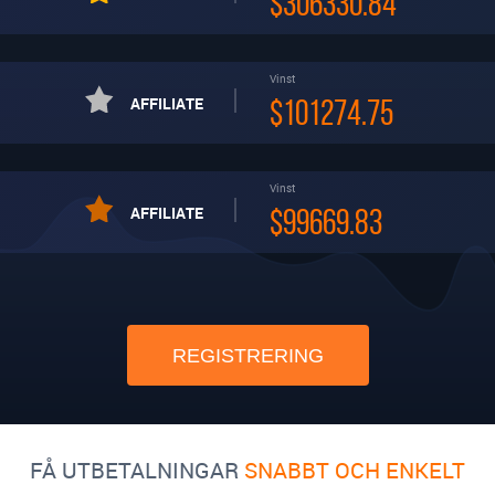
$306330.84
Vinst
AFFILIATE
$101274.75
Vinst
AFFILIATE
$99669.83
REGISTRERING
FÅ UTBETALNINGAR
SNABBT OCH ENKELT