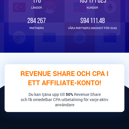
178
163 171 023
LÄNDER
KUNDER
284 267
$94 111.48
PARTNERS
VÅRA PARTNERS INKOMST FÖR IDAG
REVENUE SHARE OCH CPA I
ETT AFFILIATE-KONTO!
Du kan tjäna upp till
50%
Revenue Share
och få omedelbar CPA-utbetalning för varje aktiv
användare