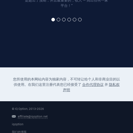
是超出了预期，并且最重要的，收入 — 高出任何一家
平台！”
您所使用的本网站内容为独家内容，不可转让给个人和非商业目的以
供使用。在我们这里注册代表您已经接受了
合作代理协议
并
隐私权
声明
© IQ Option, 2013-
2026
affiliate@iqoption.net
iqoption
我们的博客