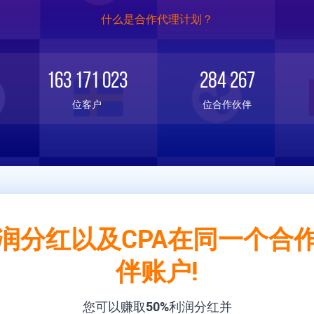
什么是合作代理计划？
163 171 023
284 267
位客户
位合作伙伴
润分红以及CPA在同一个合
伴账户!
您可以赚取
50%
利润分红并