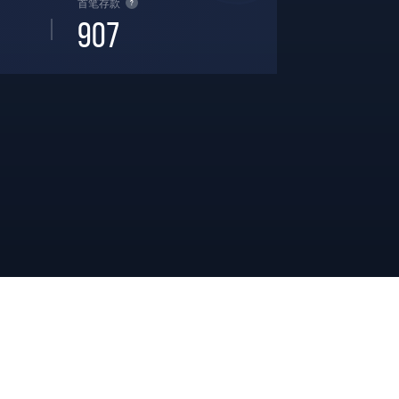
首笔存款
?
907