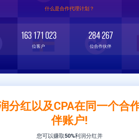
什么是合作代理计划？
163 171 023
284 267
位客户
位合作伙伴
润分红以及CPA在同一个合
伴账户!
您可以赚取
50%
利润分红并